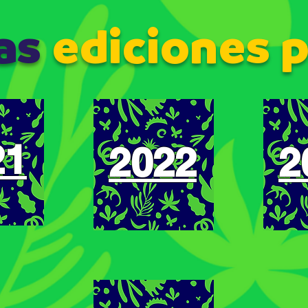
las
ediciones 
21
2022
2