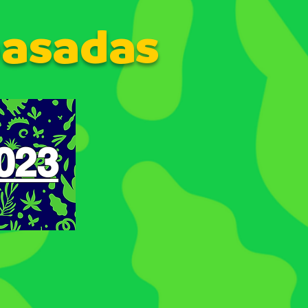
pasadas
023