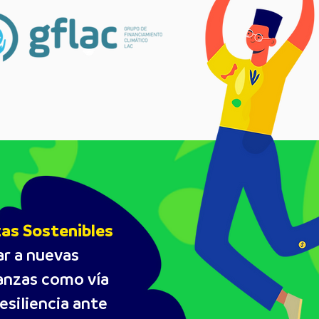
zas Sostenibles
ar a nuevas
nanzas como vía
esiliencia ante