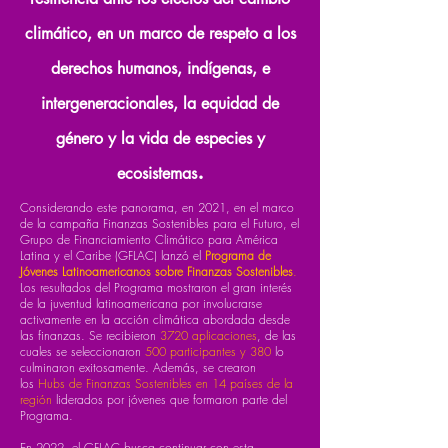
climático, en un marco de respeto a los
derechos humanos, indígenas, e
intergeneracionales, la equidad de
género y la vida de especies y
.
ecosistemas
Considerando este panorama, en 2021, en el marco
de la campaña Finanzas Sostenibles para el Futuro, el
Grupo de Financiamiento Climático para América
Latina y el Caribe (GFLAC) lanzó el
Programa de
Jóvenes Latinoamericanos sobre Finanzas Sostenibles
.
Los resultados del Programa mostraron el gran interés
de la juventud latinoamericana por involucrarse
activamente en la acción climática abordada desde
las finanzas. Se recibieron
3720 aplicaciones
, de las
cuales se seleccionaron
500 participantes y 380
lo
culminaron exitosamente. Además, se crearon
los
Hubs de Finanzas Sostenibles en 14 países de la
región
liderados por jóvenes que formaron parte del
Programa.
En 2022, el GFLAC busca continuar con esta